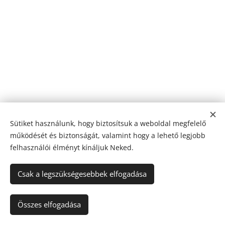
Sütiket használunk, hogy biztosítsuk a weboldal megfelelő
működését és biztonságát, valamint hogy a lehető legjobb
felhasználói élményt kínáljuk Neked.
Csak a legszükségesebbek elfogadása
Az oldalt a
Webnode
működteti
Sütik
Nyelvek
Összes elfogadása
Magyar
English