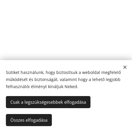
Sütiket használunk, hogy biztosítsuk a weboldal megfelelő
működését és biztonságát, valamint hogy a lehető legjobb
felhasználói élményt kínáljuk Neked.
Csak a legszükségesebbek elfogadása
Az oldalt a
Webnode
működteti
Sütik
Nyelvek
Összes elfogadása
Magyar
English