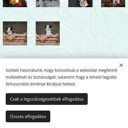
Sütiket használunk, hogy biztosítsuk a weboldal megfelelő
működését és biztonságát, valamint hogy a lehető legjobb
felhasználói élményt kínáljuk Neked.
Csak a legszükségesebbek elfogadása
Az oldalt a
Webnode
működteti
Sütik
Nyelvek
Összes elfogadása
Magyar
English