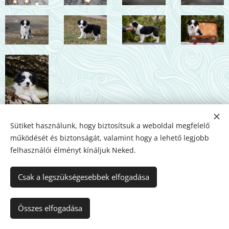
Sütiket használunk, hogy biztosítsuk a weboldal megfelelő
működését és biztonságát, valamint hogy a lehető legjobb
felhasználói élményt kínáljuk Neked.
Csak a legszükségesebbek elfogadása
Az oldalt a
Webnode
működteti
Sütik
Nyelvek
Összes elfogadása
Magyar
English