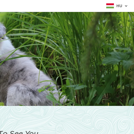
HU
To See You