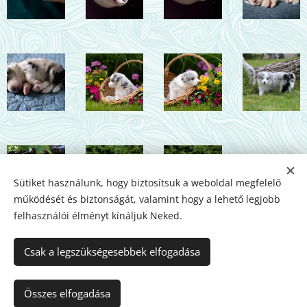
Sütiket használunk, hogy biztosítsuk a weboldal megfelelő
működését és biztonságát, valamint hogy a lehető legjobb
felhasználói élményt kínáljuk Neked.
Csak a legszükségesebbek elfogadása
Az oldalt a
Webnode
működteti
Sütik
Nyelvek
Összes elfogadása
Magyar
English