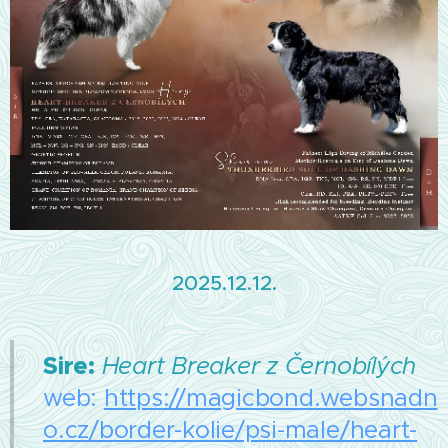
2025.12.12.
Sire:
Heart Breaker z Černobílých
web:
https://magicbond.websnadn
o.cz/border-kolie/psi-male/heart-